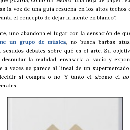
 que guarda, como un tesoro, una hoja de papel re
as la voz de una guía resuena en los altos techos d
anta el concepto de dejar la mente en blanco”.
nte, uno abandona el lugar con la sensación de q
ene un grupo de música
, no busca barbas atus
i sesudos debates sobre qué es el arte. Su objet
 desnudar la realidad, envasarla al vacío y expon
e a veces se parece al lineal de un supermercad
decidir si compra o no. Y tanto el
sí
como el
no
cerales.