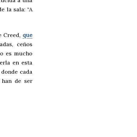
ducida a una
e la sala: “A
ue Creed,
que
adas, ceños
ivo es mucho
erla en esta
o donde cada
han de ser