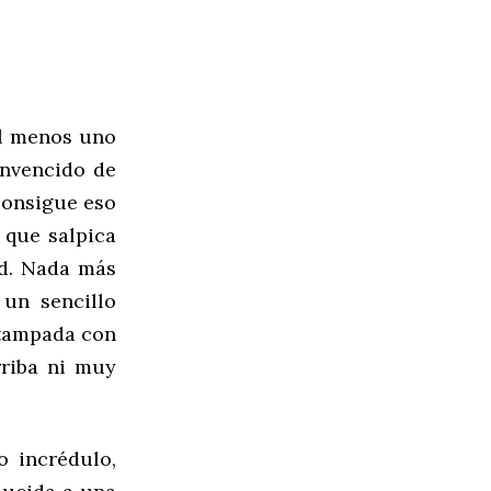
al menos uno
onvencido de
consigue eso
 que salpica
d. Nada más
 un sencillo
stampada con
rriba ni muy
o incrédulo,