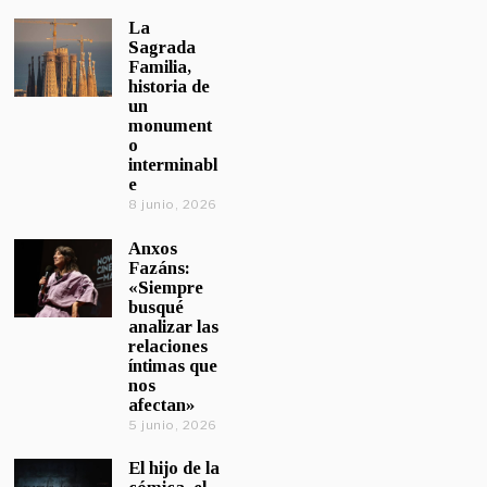
La
Sagrada
Familia,
historia de
un
monument
o
interminabl
e
8 junio, 2026
Anxos
Fazáns:
«Siempre
busqué
analizar las
relaciones
íntimas que
nos
afectan»
5 junio, 2026
El hijo de la