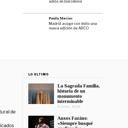
adiós en Barcelona
Paula Macías
Madrid acoge con éxito una
nueva edición de ARCO
LO ÚLTIMO
La Sagrada Familia,
historia de un
monumento
interminable
8 junio, 2026
tural de
Anxos Fazáns:
«Siempre busqué
licados