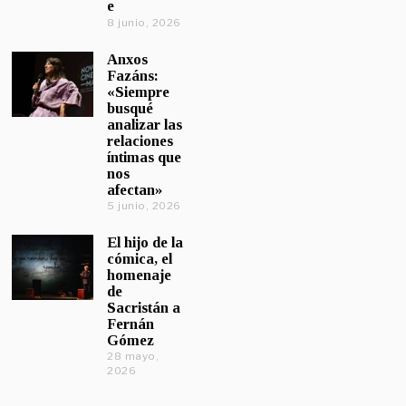
e
8 junio, 2026
Anxos
Fazáns:
«Siempre
busqué
analizar las
relaciones
íntimas que
nos
afectan»
5 junio, 2026
El hijo de la
cómica, el
homenaje
de
Sacristán a
Fernán
Gómez
28 mayo,
2026