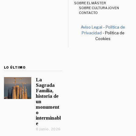
SOBRE EL MÁSTER
SOBRE CULTURA JOVEN
CONTACTO
Aviso Legal
-
Política de
Privacidad
- Política de
Cookies
LO ÚLTIMO
La
Sagrada
Familia,
historia de
un
monument
o
interminabl
e
8 junio, 2026