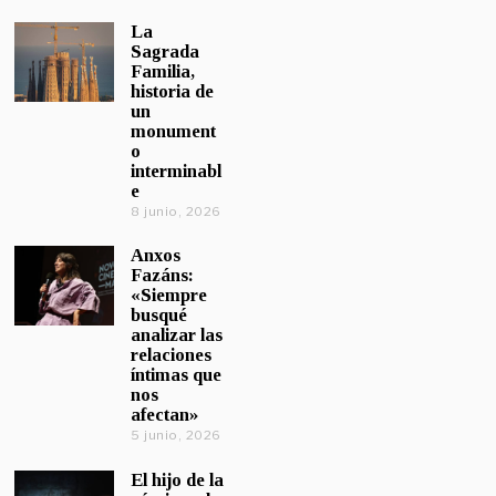
La
Sagrada
Familia,
historia de
un
monument
o
interminabl
e
8 junio, 2026
Anxos
Fazáns:
«Siempre
busqué
analizar las
relaciones
íntimas que
nos
afectan»
5 junio, 2026
El hijo de la