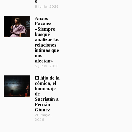
e
8 junio, 2026
Anxos
Fazáns:
«Siempre
busqué
analizar las
relaciones
íntimas que
nos
afectan»
5 junio, 2026
El hijo de la
cómica, el
homenaje
de
Sacristán a
Fernán
Gómez
28 mayo,
2026