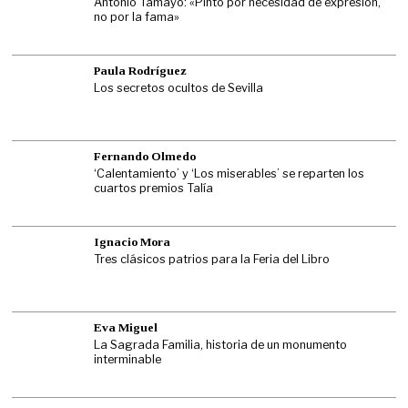
Antonio Tamayo: «Pinto por necesidad de expresión,
no por la fama»
Paula Rodríguez
Los secretos ocultos de Sevilla
Fernando Olmedo
‘Calentamiento’ y ‘Los miserables’ se reparten los
cuartos premios Talía
Ignacio Mora
Tres clásicos patrios para la Feria del Libro
Eva Miguel
La Sagrada Familia, historia de un monumento
interminable