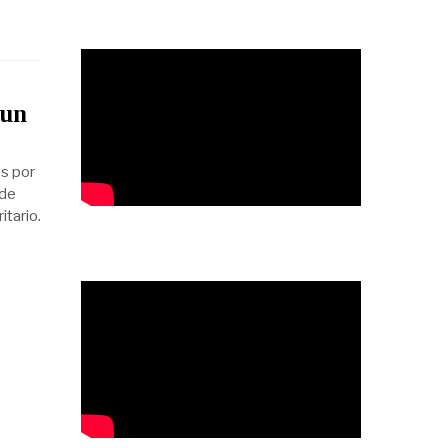
 un
és por
 de
tario.