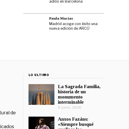
adiós en Barcelona
Paula Macías
Madrid acoge con éxito una
nueva edición de ARCO
LO ÚLTIMO
La Sagrada Familia,
historia de un
monumento
interminable
8 junio, 2026
tural de
Anxos Fazáns:
«Siempre busqué
licados