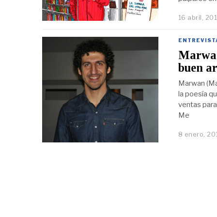
16 abril, 20
ENTREVIST
Marwan:
buen ar
Marwan (Mad
la poesía qu
ventas para
Me
8 enero, 20