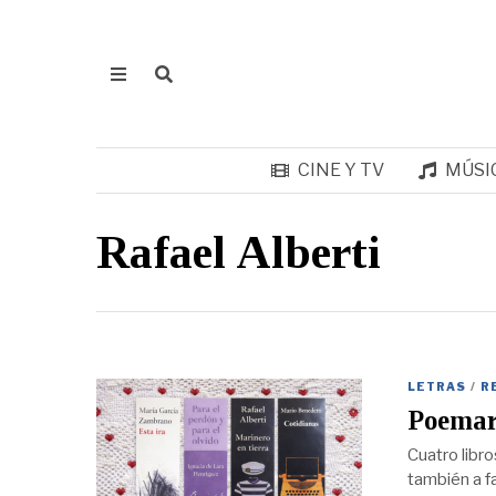
CINE Y TV
MÚSI
Rafael Alberti
LETRAS
/
R
Poemari
Cuatro libro
también a f