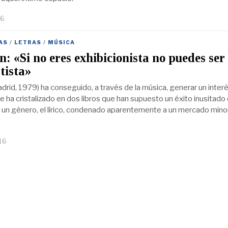
16
AS
/
LETRAS
/
MÚSICA
 «Si no eres exhibicionista no puedes ser
tista»
rid, 1979) ha conseguido, a través de la música, generar un inter
e ha cristalizado en dos libros que han supuesto un éxito inusitado
 un género, el lírico, condenado aparentemente a un mercado minori
16