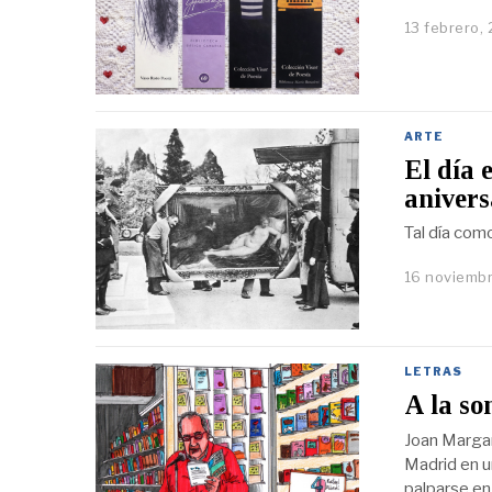
13 febrero,
ARTE
El día 
anivers
Tal día com
16 noviembr
LETRAS
A la s
Joan Margari
Madrid en un
palparse en