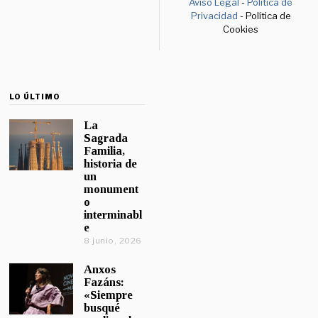
Aviso Legal
-
Política de
Privacidad
- Política de
Cookies
LO ÚLTIMO
La
Sagrada
Familia,
historia de
un
monument
o
interminabl
e
8 junio, 2026
Anxos
Fazáns:
«Siempre
busqué