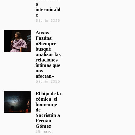
o
interminabl
e
8 junio, 2026
Anxos
Fazáns:
«Siempre
busqué
analizar las
relaciones
íntimas que
nos
afectan»
5 junio, 2026
El hijo de la
cómica, el
homenaje
de
Sacristán a
Fernán
Gómez
28 mayo,