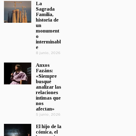
La
Sagrada
Familia,
historia de
un
monument
o
interminabl
e
8 junio, 2026
Anxos
Fazáns:
«Siempre
busqué
analizar las
relaciones
íntimas que
nos
afectan»
5 junio, 2026
El hijo de la
cómica, el