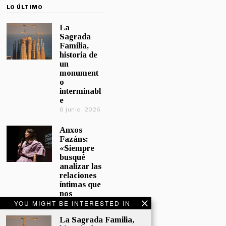
LO ÚLTIMO
La
Sagrada
Familia,
historia de
un
monument
o
interminabl
e
8 junio, 2026
Anxos
Fazáns:
«Siempre
busqué
analizar las
relaciones
íntimas que
nos
afectan»
YOU MIGHT BE INTERESTED IN
5 junio, 2026
La Sagrada Familia,