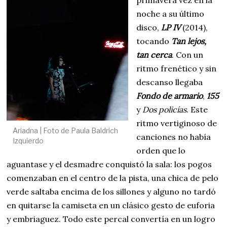
primavera vez en la
noche a su último
disco,
LP IV
(2014),
tocando
Tan lejos,
tan cerca
. Con un
ritmo frenético y sin
descanso llegaba
Fondo de armario
,
155
y
Dos policías
. Este
ritmo vertiginoso de
Ariadna | Foto de Paula Baldrich
canciones no había
Izquierdo
orden que lo
aguantase y el desmadre conquistó la sala: los pogos
comenzaban en el centro de la pista, una chica de pelo
verde saltaba encima de los sillones y alguno no tardó
en quitarse la camiseta en un clásico gesto de euforia
y embriaguez. Todo este percal convertía en un logro