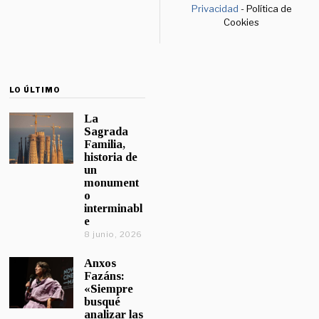
Privacidad
- Política de
Cookies
LO ÚLTIMO
La
Sagrada
Familia,
historia de
un
monument
o
interminabl
e
8 junio, 2026
Anxos
Fazáns:
«Siempre
busqué
analizar las