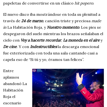
papeletas de convertirse en un clásico
hit popero
.
El nuevo disco iba mostrándose en toda su plenitud a
través de
24 de marzo
, canción triste y preciosa
made
in
La Habitación Roja, y
Nuestro momento
. Los pies se
despegaron del suelo mientras los brazos señalaban el
cielo con
Voy a hacerte recordar
,
La moneda en el aire
y
De cine
. Y con
Indestructibles
la descarga emocional
fue exteriorizada con toda una sala cantando casi a
capela eso de “Si tú y yo, éramos tan felices”.
Entre
aplausos
abandonó La
Habitación
Roja el
escenario