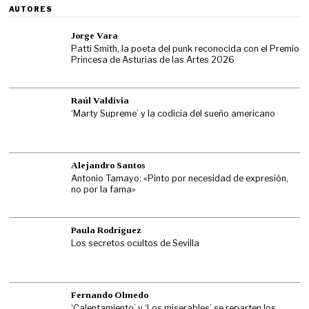
AUTORES
Jorge Vara
Patti Smith, la poeta del punk reconocida con el Premio
Princesa de Asturias de las Artes 2026
Raúl Valdivia
‘Marty Supreme’ y la codicia del sueño americano
Alejandro Santos
Antonio Tamayo: «Pinto por necesidad de expresión,
no por la fama»
Paula Rodríguez
Los secretos ocultos de Sevilla
Fernando Olmedo
‘Calentamiento’ y ‘Los miserables’ se reparten los