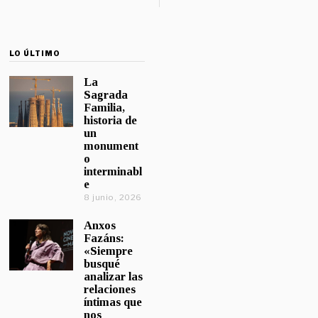
LO ÚLTIMO
La
Sagrada
Familia,
historia de
un
monument
o
interminabl
e
8 junio, 2026
Anxos
Fazáns:
«Siempre
busqué
analizar las
relaciones
íntimas que
nos