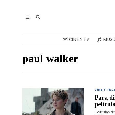
CINE Y TV
MÚSI
paul walker
CINE Y TEL
Para di
películ
Películas d