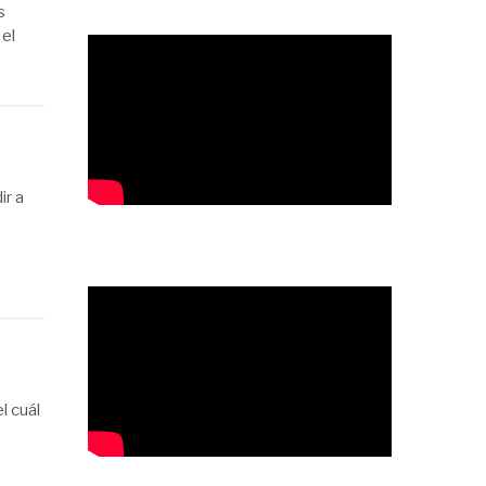
s
 el
ir a
l cuál