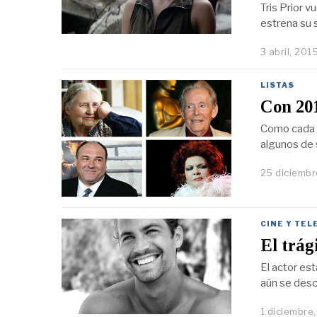
Tris Prior v
estrena su 
3 abril, 201
LISTAS
Con 201
Como cada añ
algunos de
25 diciembr
CINE Y TEL
El trág
El actor es
aún se desc
1 diciembre