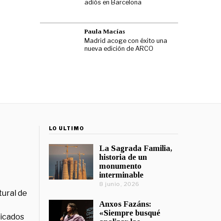
adiós en Barcelona
Paula Macías
Madrid acoge con éxito una
nueva edición de ARCO
LO ÚLTIMO
La Sagrada Familia,
historia de un
monumento
interminable
8 junio, 2026
tural de
Anxos Fazáns:
«Siempre busqué
licados