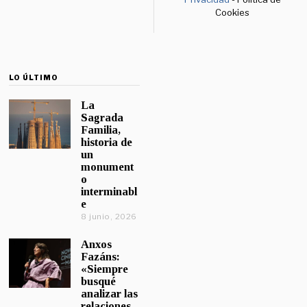
Cookies
LO ÚLTIMO
La
Sagrada
Familia,
historia de
un
monument
o
interminabl
e
8 junio, 2026
Anxos
Fazáns:
«Siempre
busqué
analizar las
relaciones