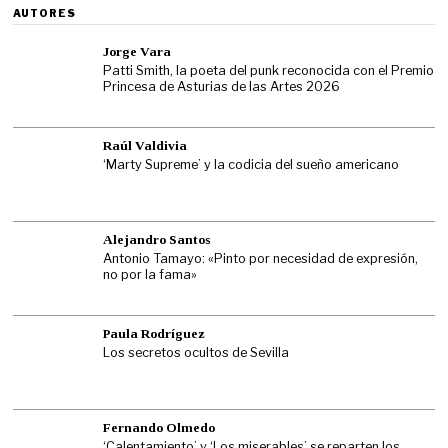
AUTORES
Jorge Vara
Patti Smith, la poeta del punk reconocida con el Premio
Princesa de Asturias de las Artes 2026
Raúl Valdivia
‘Marty Supreme’ y la codicia del sueño americano
Alejandro Santos
Antonio Tamayo: «Pinto por necesidad de expresión,
no por la fama»
Paula Rodríguez
Los secretos ocultos de Sevilla
Fernando Olmedo
‘Calentamiento’ y ‘Los miserables’ se reparten los