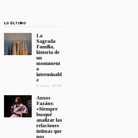
LO ÚLTIMO
La
Sagrada
Familia,
historia de
un
monument
o
interminabl
e
8 junio, 2026
Anxos
Fazáns:
«Siempre
busqué
analizar las
relaciones
íntimas que
nos