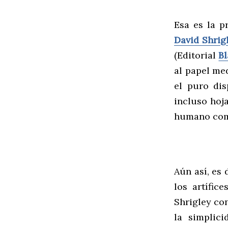
Esa es la p
David Shrig
(Editorial
Bl
al papel med
el puro dis
incluso hoj
humano como
Aún así, es 
los artífi
Shrigley con
la simplic