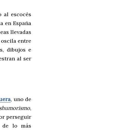
o al escocés
ía en España
deas llevadas
 oscila entre
s, dibujos e
stran al ser
uera
, uno de
shumorismo
,
por perseguir
s de lo más