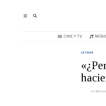
CINE Y TV
MÚSI
LETRAS
«¿Per
haci
by
Manue