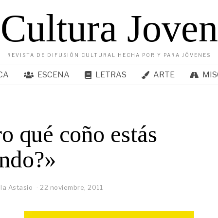
Cultura Joven
REVISTA DE DIFUSIÓN CULTURAL HECHA POR Y PARA JÓVENES
CA
ESCENA
LETRAS
ARTE
MIS
o qué coño estás
endo?»
la Astasio
22 noviembre, 2011