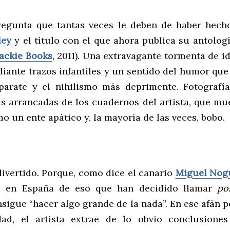
regunta que tantas veces le deben de haber hech
ley
y el título con el que ahora publica su antolog
ackie Books
, 2011). Una extravagante tormenta de i
iante trazos infantiles y un sentido del humor que
parate y el nihilismo más deprimente. Fotografía
as arrancadas de los cuadernos del artista, que mue
 un ente apático y, la mayoría de las veces, bobo.
divertido. Porque, como dice el canario
Miguel Nog
ces en España de eso que han decidido llamar
po
sigue “hacer algo grande de la nada”. En ese afán 
idad, el artista extrae de lo obvio conclusione