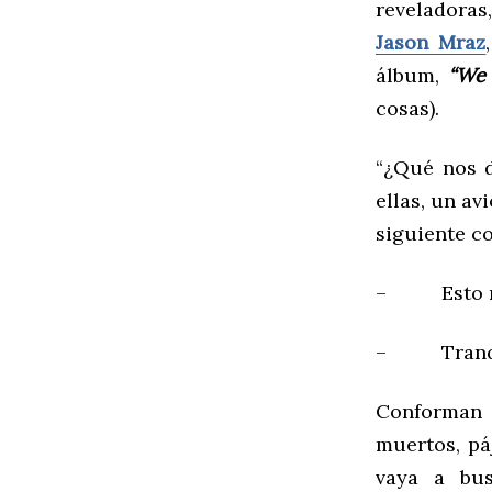
reveladoras
Jason Mraz
álbum,
“We 
cosas).
“¿Qué nos d
ellas, un a
siguiente c
– Esto me
– Tranqui
Conforman 
muertos, pá
vaya a bus