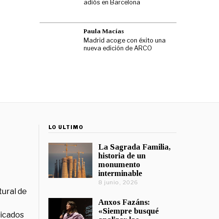
adiós en Barcelona
Paula Macías
Madrid acoge con éxito una
nueva edición de ARCO
LO ÚLTIMO
La Sagrada Familia,
historia de un
monumento
interminable
8 junio, 2026
tural de
Anxos Fazáns:
«Siempre busqué
licados