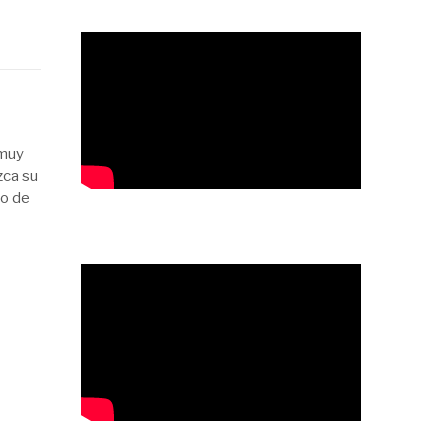
 muy
zca su
to de