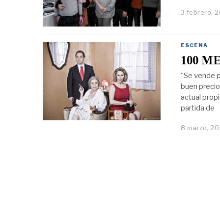
3 febrero, 
ESCENA
100 M
"Se vende p
buen precio
actual propi
partida de
8 marzo, 20