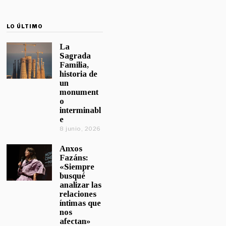
LO ÚLTIMO
La
Sagrada
Familia,
historia de
un
monument
o
interminabl
e
8 junio, 2026
Anxos
Fazáns:
«Siempre
busqué
analizar las
relaciones
íntimas que
nos
afectan»