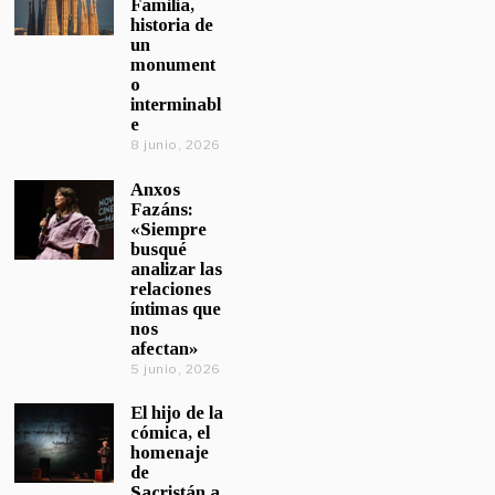
Familia,
historia de
un
monument
o
interminabl
e
8 junio, 2026
Anxos
Fazáns:
«Siempre
busqué
analizar las
relaciones
íntimas que
nos
afectan»
5 junio, 2026
El hijo de la
cómica, el
homenaje
de
Sacristán a