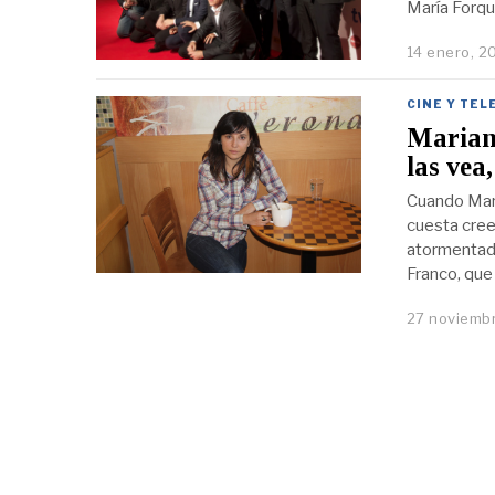
María Forqu
14 enero, 2
CINE Y TEL
Marian 
las vea
Cuando Mari
cuesta cree
atormentada
Franco, que
27 noviembr