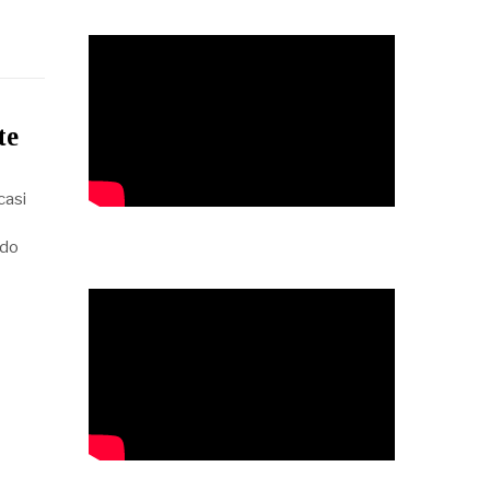
te
casi
ndo