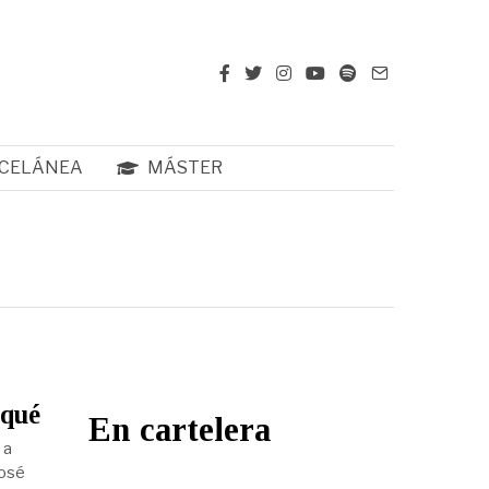
CELÁNEA
MÁSTER
rqué
En cartelera
 a
José