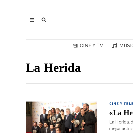
CINE Y TV
MÚSI
La Herida
CINE Y TEL
«La Her
La Herida, d
mejor actri