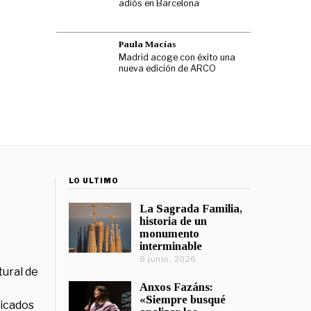
adiós en Barcelona
Paula Macías
Madrid acoge con éxito una
nueva edición de ARCO
LO ÚLTIMO
La Sagrada Familia,
historia de un
monumento
interminable
8 junio, 2026
tural de
Anxos Fazáns:
«Siempre busqué
licados