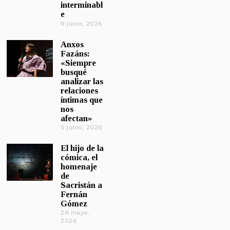
interminabl
e
8 junio, 2026
Anxos
Fazáns:
«Siempre
busqué
analizar las
relaciones
íntimas que
nos
afectan»
5 junio, 2026
El hijo de la
cómica, el
homenaje
de
Sacristán a
Fernán
Gómez
28 mayo,
2026