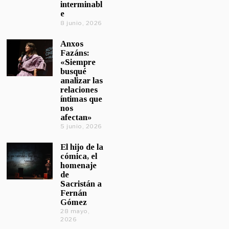
interminabl
e
8 junio, 2026
Anxos
Fazáns:
«Siempre
busqué
analizar las
relaciones
íntimas que
nos
afectan»
5 junio, 2026
El hijo de la
cómica, el
homenaje
de
Sacristán a
Fernán
Gómez
28 mayo,
2026