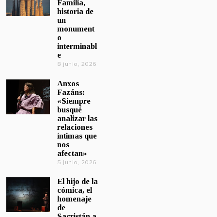
Familia,
historia de
un
monument
o
interminabl
e
8 junio, 2026
Anxos
Fazáns:
«Siempre
busqué
analizar las
relaciones
íntimas que
nos
afectan»
5 junio, 2026
El hijo de la
cómica, el
homenaje
de
Sacristán a