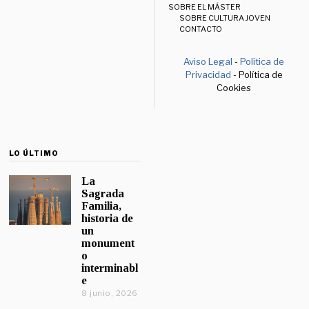
SOBRE EL MÁSTER
SOBRE CULTURA JOVEN
CONTACTO
Aviso Legal
-
Política de
Privacidad
- Política de
Cookies
LO ÚLTIMO
La
Sagrada
Familia,
historia de
un
monument
o
interminabl
e
8 junio, 2026