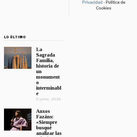
Privacidad
- Política de
Cookies
LO ÚLTIMO
La
Sagrada
Familia,
historia de
un
monument
o
interminabl
e
8 junio, 2026
Anxos
Fazáns:
«Siempre
busqué
analizar las