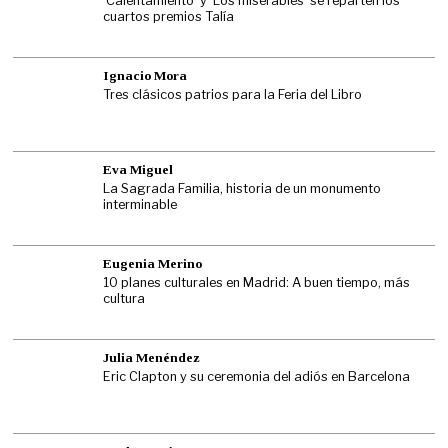
‘Calentamiento’ y ‘Los miserables’ se reparten los
cuartos premios Talía
Ignacio Mora
Tres clásicos patrios para la Feria del Libro
Eva Miguel
La Sagrada Familia, historia de un monumento
interminable
Eugenia Merino
10 planes culturales en Madrid: A buen tiempo, más
cultura
Julia Menéndez
Eric Clapton y su ceremonia del adiós en Barcelona