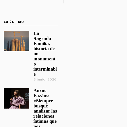
LO ÚLTIMO
La
Sagrada
Familia,
historia de
un
monument
o
interminabl
e
8 junio, 2026
Anxos
Fazáns:
«Siempre
busqué
analizar las
relaciones
íntimas que
nos