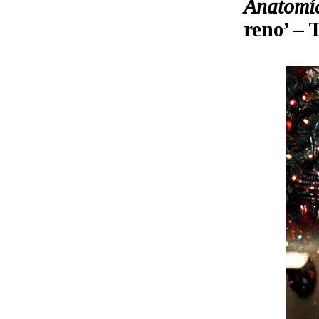
Anatomí
reno’ – 