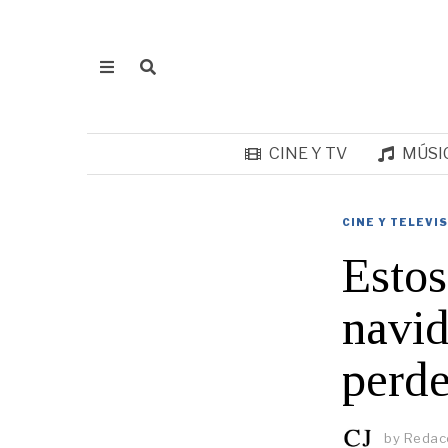
CINE Y TV
MÚSI
CINE Y TELEVI
Estos
navid
perde
by
Redacc