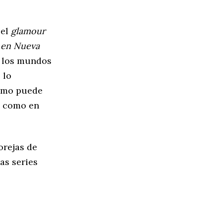
 el
glamour
 en Nueva
n los mundos
 lo
como puede
s como en
orejas de
as series