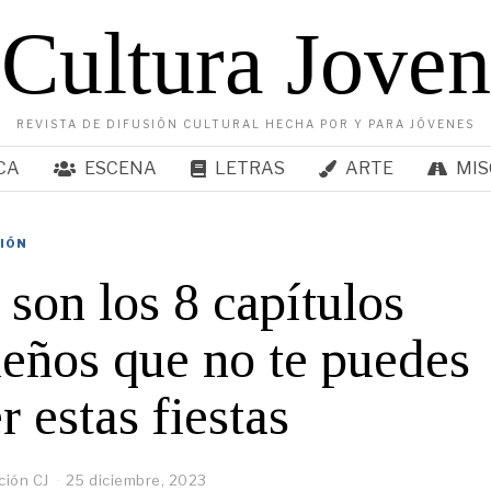
Cultura Joven
REVISTA DE DIFUSIÓN CULTURAL HECHA POR Y PARA JÓVENES
CA
ESCENA
LETRAS
ARTE
MIS
SIÓN
 son los 8 capítulos
eños que no te puedes
r estas fiestas
ión CJ
25 diciembre, 2023