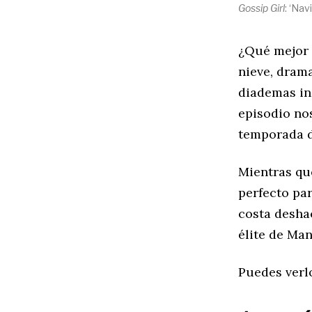
Gossip Girl
: ‘Nav
¿Qué mejor 
nieve, dram
diademas in
episodio nos
temporada 
Mientras qu
perfecto par
costa desha
élite de Ma
Puedes verl