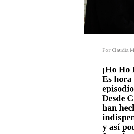
Por Claudia M
¡Ho Ho H
Es hora 
episodio
Desde C
han hech
indispen
y así po