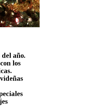
 del año.
 con los
cas.
avideñas
peciales
jes