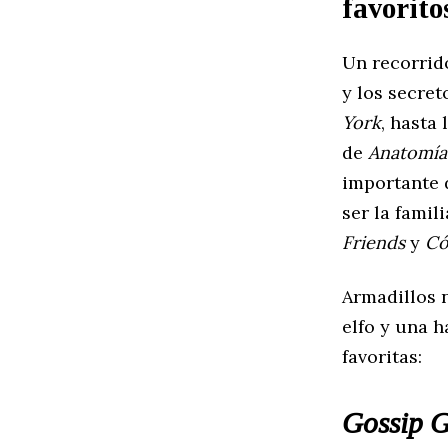
favorito
Un recorrid
y los secret
York
, hasta
de
Anatomía
importante 
ser la famil
Friends
y
Có
Armadillos n
elfo y una h
favoritas:
Gossip G