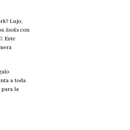
rk? Lujo,
nos
looks
con
. Este
imera
galo
enta a toda
 para la