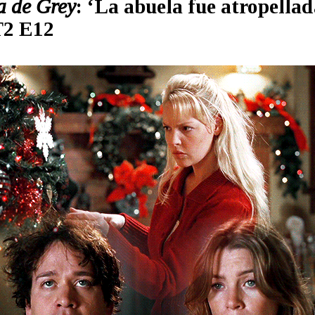
a de Grey
: ‘La abuela fue atropella
T2 E12