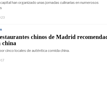
a capital han organizado unas jornadas culinarias en numerosos
es
023
A
restaurantes chinos de Madrid recomenda
 china
or cinco locales de auténtica comida china.
017