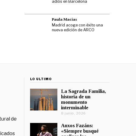
adiós en Barcelona
Paula Macías
Madrid acoge con éxito una
nueva edición de ARCO
LO ÚLTIMO
La Sagrada Familia,
historia de un
monumento
interminable
8 junio, 2026
tural de
Anxos Fazáns:
«Siempre busqué
licados