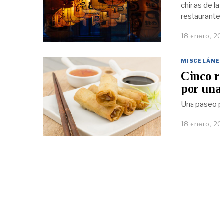
chinas de l
restaurant
18 enero, 2
MISCELÁNE
Cinco 
por una
Una paseo p
18 enero, 2