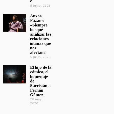
e
8 junio, 2026
Anxos
Fazáns:
«Siempre
busqué
analizar las
relaciones
íntimas que
nos
afectan»
5 junio, 2026
El hijo de la
cómica, el
homenaje
de
Sacristán a
Fernán
Gómez
28 mayo,
2026