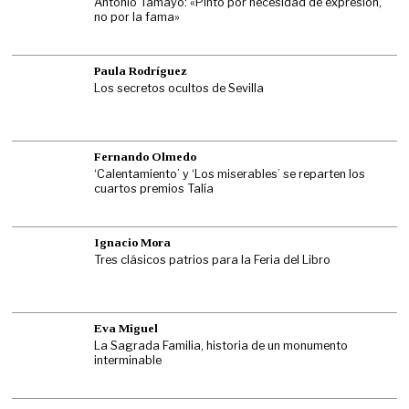
Antonio Tamayo: «Pinto por necesidad de expresión,
no por la fama»
Paula Rodríguez
Los secretos ocultos de Sevilla
Fernando Olmedo
‘Calentamiento’ y ‘Los miserables’ se reparten los
cuartos premios Talía
Ignacio Mora
Tres clásicos patrios para la Feria del Libro
Eva Miguel
La Sagrada Familia, historia de un monumento
interminable