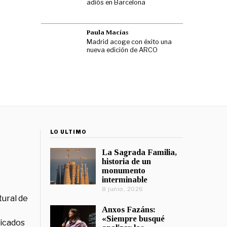
adiós en Barcelona
Paula Macías
Madrid acoge con éxito una
nueva edición de ARCO
LO ÚLTIMO
La Sagrada Familia,
historia de un
monumento
interminable
8 junio, 2026
tural de
Anxos Fazáns:
«Siempre busqué
licados