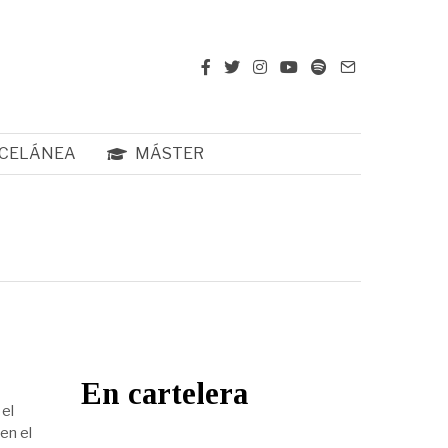
CELÁNEA
MÁSTER
En cartelera
 el
en el