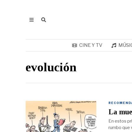
CINE Y TV
MÚSI
evolución
RECOMEND
La muer
En estos pri
rumbo que v