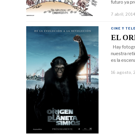
futuro ya p
7 abril, 201
CINE Y TEL
EL OR
Hay fotogr
nuestra reti
es la escena
16 agosto, 