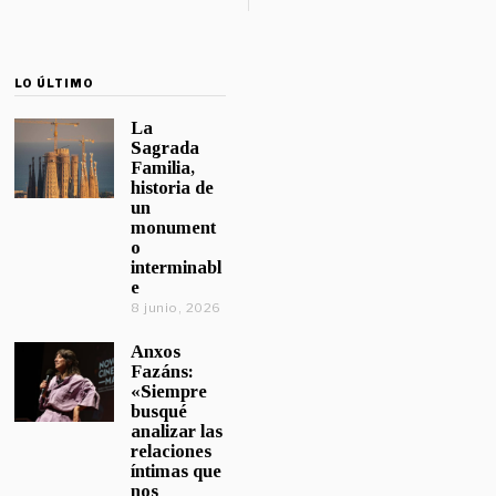
LO ÚLTIMO
La
Sagrada
Familia,
historia de
un
monument
o
interminabl
e
8 junio, 2026
Anxos
Fazáns:
«Siempre
busqué
analizar las
relaciones
íntimas que
nos