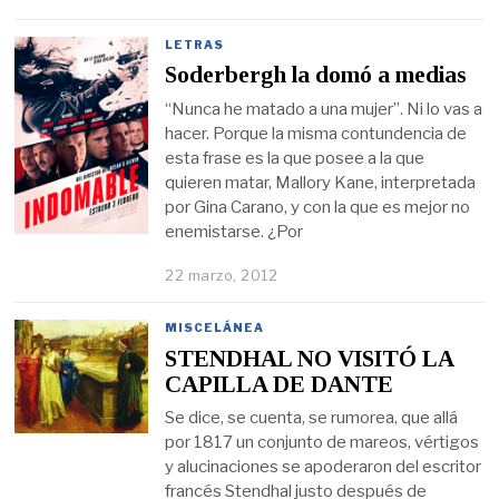
LETRAS
Soderbergh la domó a medias
“Nunca he matado a una mujer”. Ni lo vas a
hacer. Porque la misma contundencia de
esta frase es la que posee a la que
quieren matar, Mallory Kane, interpretada
por Gina Carano, y con la que es mejor no
enemistarse. ¿Por
22 marzo, 2012
MISCELÁNEA
STENDHAL NO VISITÓ LA
CAPILLA DE DANTE
Se dice, se cuenta, se rumorea, que allá
por 1817 un conjunto de mareos, vértigos
y alucinaciones se apoderaron del escritor
francés Stendhal justo después de