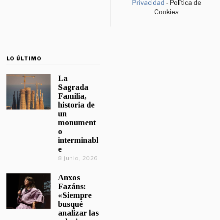
Privacidad
- Política de
Cookies
LO ÚLTIMO
La
Sagrada
Familia,
historia de
un
monument
o
interminabl
e
8 junio, 2026
Anxos
Fazáns:
«Siempre
busqué
analizar las