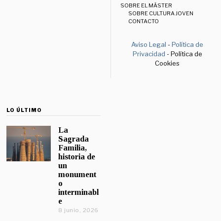
SOBRE EL MÁSTER
SOBRE CULTURA JOVEN
CONTACTO
Aviso Legal
-
Política de
Privacidad
- Política de
Cookies
LO ÚLTIMO
La
Sagrada
Familia,
historia de
un
monument
o
interminabl
e
8 junio, 2026