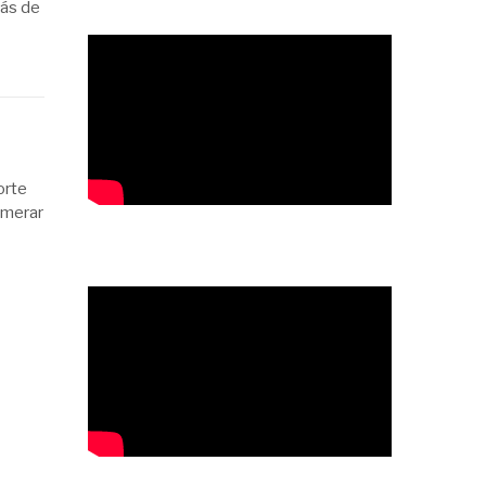
rás de
orte
umerar