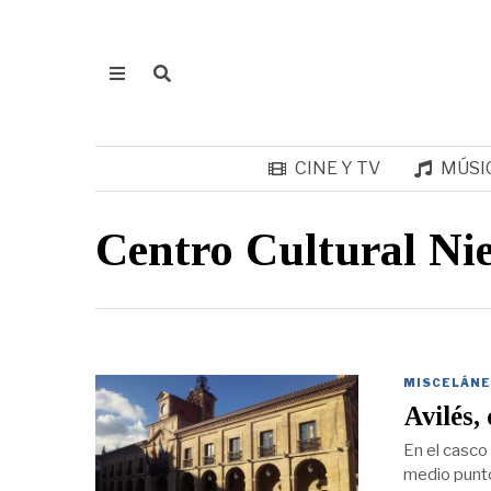
CINE Y TV
MÚSI
Centro Cultural Ni
MISCELÁNE
Avilés,
En el casco 
medio punto