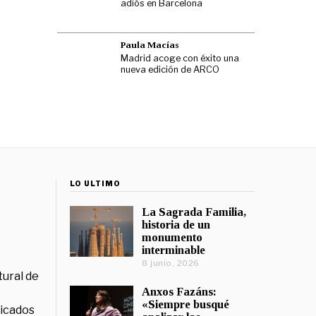
adiós en Barcelona
Paula Macías
Madrid acoge con éxito una
nueva edición de ARCO
LO ÚLTIMO
La Sagrada Familia,
historia de un
monumento
interminable
8 junio, 2026
tural de
Anxos Fazáns:
«Siempre busqué
licados