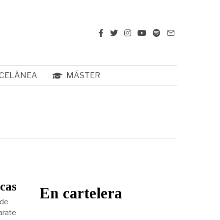
CELÁNEA
MÁSTER
icas
En cartelera
 de
arate