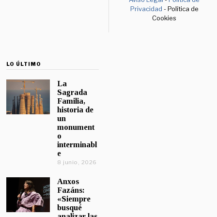
Privacidad
- Política de
Cookies
LO ÚLTIMO
La
Sagrada
Familia,
historia de
un
monument
o
interminabl
e
8 junio, 2026
Anxos
Fazáns:
«Siempre
busqué
analizar las