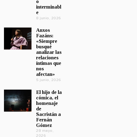
o
interminabl
e
8 junio, 2026
Anxos
Fazáns:
«Siempre
busqué
analizar las
relaciones
íntimas que
nos
afectan»
5 junio, 2026
El hijo de la
cómica, el
homenaje
de
Sacristán a
Fernán
Gómez
28 mayo,
2026