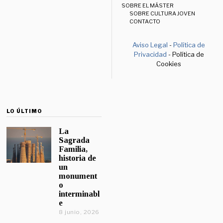
SOBRE EL MÁSTER
SOBRE CULTURA JOVEN
CONTACTO
Aviso Legal
-
Política de
Privacidad
- Política de
Cookies
LO ÚLTIMO
La
Sagrada
Familia,
historia de
un
monument
o
interminabl
e
8 junio, 2026