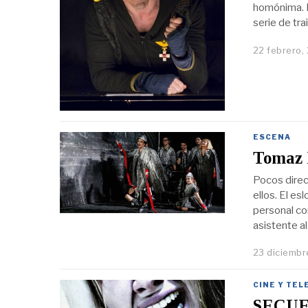
homónima. P
serie de trai
22 febrero,
ESCENA
Tomaz P
Pocos direc
ellos. El e
personal co
asistente al
23 diciembr
CINE Y TEL
SECUE