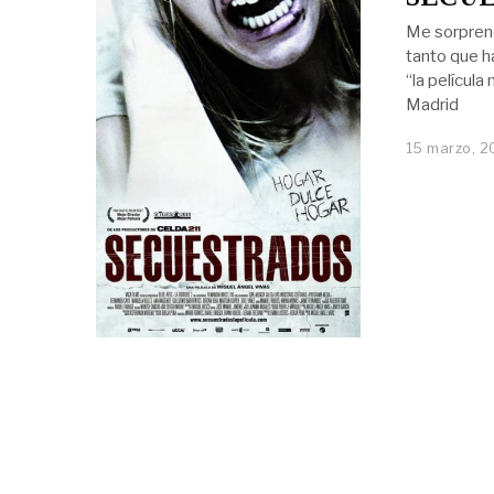
Me sorpren
tanto que h
“la película
Madrid
15 marzo, 2