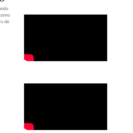
ando
 como
ro de