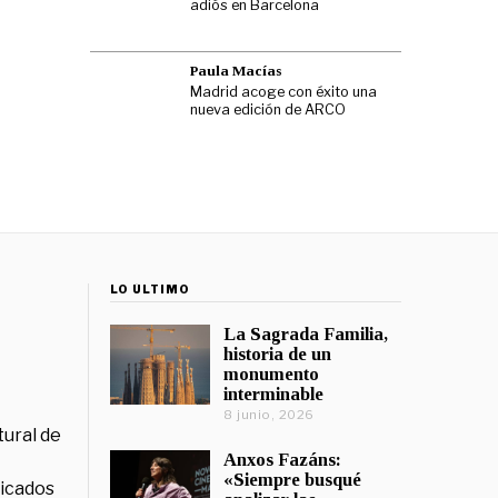
adiós en Barcelona
Paula Macías
Madrid acoge con éxito una
nueva edición de ARCO
LO ÚLTIMO
La Sagrada Familia,
historia de un
monumento
interminable
8 junio, 2026
tural de
Anxos Fazáns:
«Siempre busqué
licados