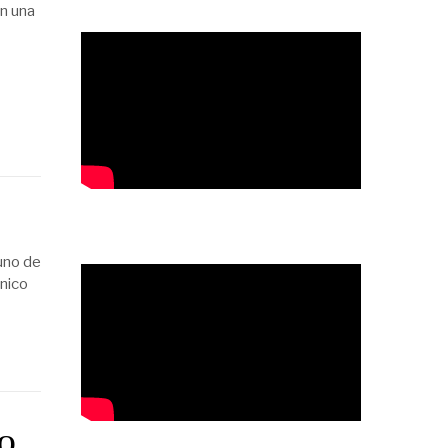
en una
uno de
énico
RO