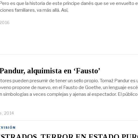
ero es que la historia de este príncipe danés que se ve envuelto 
ciones familiares, va más allá. Así,
 2016
andur, alquimista en ‘Fausto’
tores pueden presumir de tener un sello propio. Tomaž Pandur es 
sloveno propone de nuevo, en el Fausto de Goethe, un lenguaje esc
n simbologías a veces complejas y ajenas al espectador. El público
e, 2014
EVISIÓN
STRADOS, TERROR EN ESTADO PU