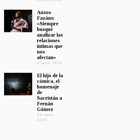
Anxos
Fazáns:
«Siempre
busqué
analizar las
relaciones
íntimas que
nos
afectan»
5 junio, 2026
El hijo de la
cómica, el
homenaje
de
Sacristán a
Fernán
Gómez
28 mayo,
2026