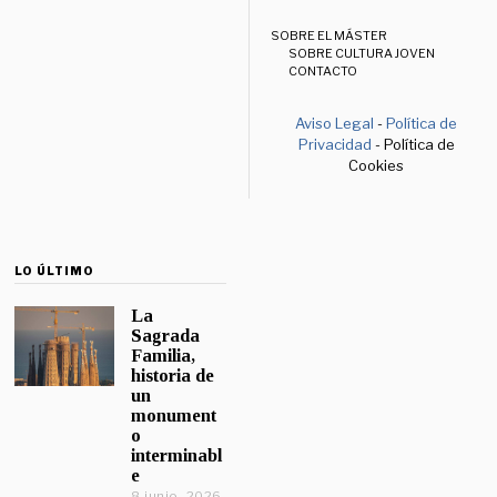
SOBRE EL MÁSTER
SOBRE CULTURA JOVEN
CONTACTO
Aviso Legal
-
Política de
Privacidad
- Política de
Cookies
LO ÚLTIMO
La
Sagrada
Familia,
historia de
un
monument
o
interminabl
e
8 junio, 2026