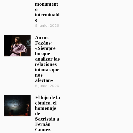
monument
o
interminabl
e
8 junio, 2026
Anxos
Fazáns:
«Siempre
busqué
analizar las
relaciones
íntimas que
nos
afectan»
5 junio, 2026
El hijo de la
cómica, el
homenaje
de
Sacristán a
Fernán
Gómez