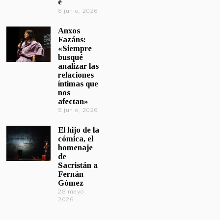
e
8 junio, 2026
Anxos
Fazáns:
«Siempre
busqué
analizar las
relaciones
íntimas que
nos
afectan»
5 junio, 2026
El hijo de la
cómica, el
homenaje
de
Sacristán a
Fernán
Gómez
28 mayo,
2026