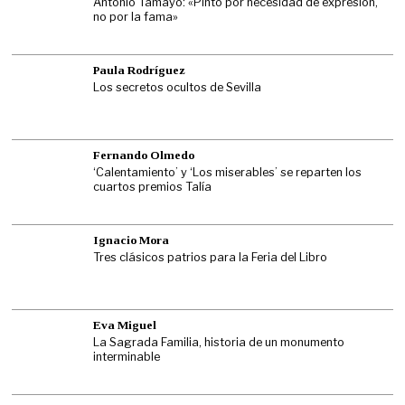
Antonio Tamayo: «Pinto por necesidad de expresión,
no por la fama»
Paula Rodríguez
Los secretos ocultos de Sevilla
Fernando Olmedo
‘Calentamiento’ y ‘Los miserables’ se reparten los
cuartos premios Talía
Ignacio Mora
Tres clásicos patrios para la Feria del Libro
Eva Miguel
La Sagrada Familia, historia de un monumento
interminable