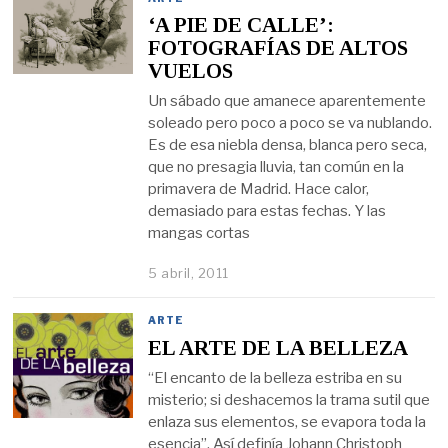
‘A PIE DE CALLE’:
FOTOGRAFÍAS DE ALTOS
VUELOS
Un sábado que amanece aparentemente
soleado pero poco a poco se va nublando.
Es de esa niebla densa, blanca pero seca,
que no presagia lluvia, tan común en la
primavera de Madrid. Hace calor,
demasiado para estas fechas. Y las
mangas cortas
5 abril, 2011
ARTE
EL ARTE DE LA BELLEZA
“El encanto de la belleza estriba en su
misterio; si deshacemos la trama sutil que
enlaza sus elementos, se evapora toda la
esencia”. Así definía Johann Christoph