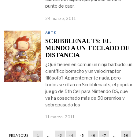
punto de caer.
24 marzo, 2011
ARTE
SCRIBBLENAUTS: EL
MUNDO A UN TECLADO DE
DISTANCIA
¿Qué tienen en común un ninja barbudo, un
científico borracho y un velocirraptor
filósofo? Aparentemente nada, pero
todos se citan en Scribblenauts, el popular
juego de 5th Cell para Nintendo DS, que
ya ha cosechado más de 50 premios y
sobrepasado los
11 marzo, 2011
PREVIOUS
1
…
43
44
45
46
47
…
50