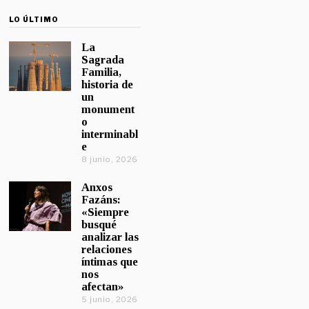
LO ÚLTIMO
La
Sagrada
Familia,
historia de
un
monument
o
interminabl
e
8 junio, 2026
Anxos
Fazáns:
«Siempre
busqué
analizar las
relaciones
íntimas que
nos
afectan»
5 junio, 2026