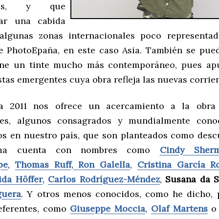
iones, y que
ar una cabida
 algunas zonas internacionales poco representad
e PhotoEpaña, en este caso Asia. También se pue
iene un tinte mucho más contemporáneo, pues apu
stas emergentes cuya obra refleja las nuevas corrien
a 2011 nos ofrece un acercamiento a la obra 
les, algunos consagrados y mundialmente conoc
s en nuestro país, que son planteados como desc
ama cuenta con nombres como
Cindy Sher
pe
,
Thomas Ruff
,
Ron Galella
,
Cristina García R
ida Höffer
,
Carlos Rodríguez-Méndez
,
Susana da S
guera
. Y otros menos conocidos, como he dicho, 
eferentes, como
Giuseppe Moccia
,
Olaf Martens