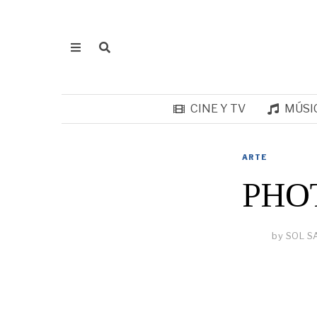
CINE Y TV
MÚSI
ARTE
PHO
by
SOL S