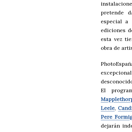
instalac
pretende d
especial a
ediciones d
esta vez t
obra de arti
PhotoEspañ
excepciona
desconocido
El progr
Mapplethor
Leele
,
Cand
Pere Formi
dejarán ind