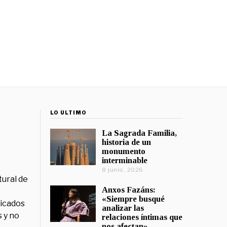
LO ÚLTIMO
La Sagrada Familia,
historia de un
monumento
interminable
8 junio, 2026
tural de
Anxos Fazáns:
«Siempre busqué
licados
analizar las
 y no
relaciones íntimas que
nos afectan»