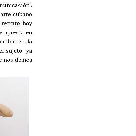
omunicación”.
e arte cubano
 retrato hoy
e aprecia en
ndible en la
el sujeto -ya
ue nos demos