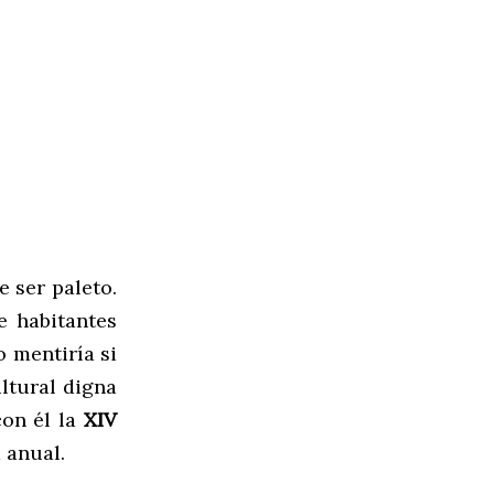
e ser paleto.
e habitantes
o mentiría si
ltural digna
on él la
XIV
a anual.