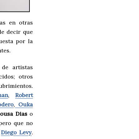
as en otras
de decir que
esta por la
tes.
de artistas
idos; otros
ubrimientos.
man
,
Robert
odero
,
Ouka
ousa Dias
o
pero que no
o
Diego Levy
.