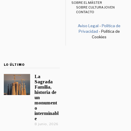
SOBRE EL MÁSTER
SOBRE CULTURA JOVEN
CONTACTO
Aviso Legal
-
Política de
Privacidad
- Política de
Cookies
LO ÚLTIMO
La
Sagrada
Familia,
historia de
un
monument
o
interminabl
e
8 junio, 2026