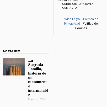
SOBRE EL MÁSTER
SOBRE CULTURA JOVEN
CONTACTO
Aviso Legal
-
Política de
Privacidad
- Política de
Cookies
LO ÚLTIMO
La
Sagrada
Familia,
historia de
un
monument
o
interminabl
e
8 junio, 2026