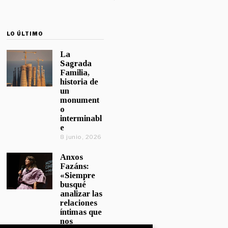
LO ÚLTIMO
La
Sagrada
Familia,
historia de
un
monument
o
interminabl
e
8 junio, 2026
Anxos
Fazáns:
«Siempre
busqué
analizar las
relaciones
íntimas que
nos