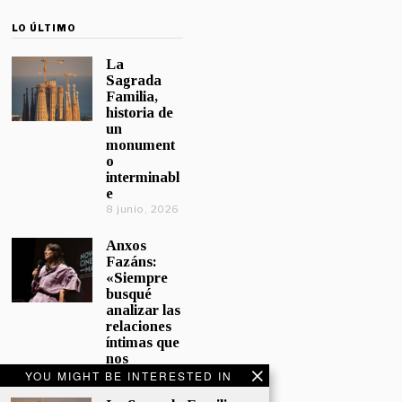
LO ÚLTIMO
La
Sagrada
Familia,
historia de
un
monument
o
interminabl
e
8 junio, 2026
Anxos
Fazáns:
«Siempre
busqué
analizar las
relaciones
íntimas que
nos
afectan»
YOU MIGHT BE INTERESTED IN
5 junio, 2026