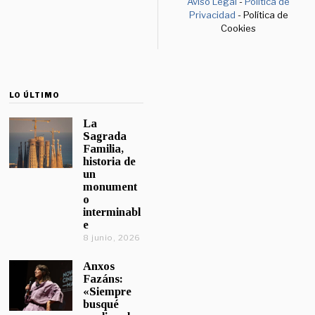
Aviso Legal
-
Política de
Privacidad
- Política de
Cookies
LO ÚLTIMO
La
Sagrada
Familia,
historia de
un
monument
o
interminabl
e
8 junio, 2026
Anxos
Fazáns:
«Siempre
busqué